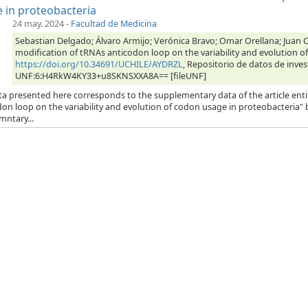
 in proteobacteria
24 may. 2024
-
Facultad de Medicina
Sebastian Delgado; Álvaro Armijo; Verónica Bravo; Omar Orellana; Juan Ca
modification of tRNAs anticodon loop on the variability and evolution o
https://doi.org/10.34691/UCHILE/AYDRZL
, Repositorio de datos de inves
UNF:6:H4RkW4KY33+u8SKNSXXA8A== [fileUNF]
ta presented here corresponds to the supplementary data of the article enti
on loop on the variability and evolution of codon usage in proteobacteria" b
mntary...