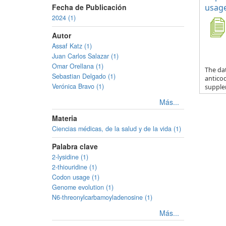
Fecha de Publicación
usage
2024 (1)
Autor
Assaf Katz (1)
Juan Carlos Salazar (1)
Omar Orellana (1)
The da
Sebastian Delgado (1)
anticod
Verónica Bravo (1)
supple
Más...
Materia
Ciencias médicas, de la salud y de la vida (1)
Palabra clave
2-lysidine (1)
2-thiouridine (1)
Codon usage (1)
Genome evolution (1)
N6-threonylcarbamoyladenosine (1)
Más...