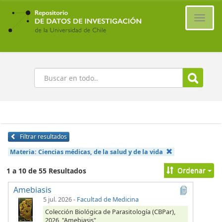
Ir
al
Cambi
contenido
naveg
principal
Buscar
Filtrar resultados
Materia:
Ciencias médicas, de la salud y de la vida
Ordenar
1 a 10 de 55 Resultados
Amebiasis
5 jul. 2026
-
Facultad de Medicina
Colección Biológica de Parasitología (CBPar),
2026, "Amebiasis",