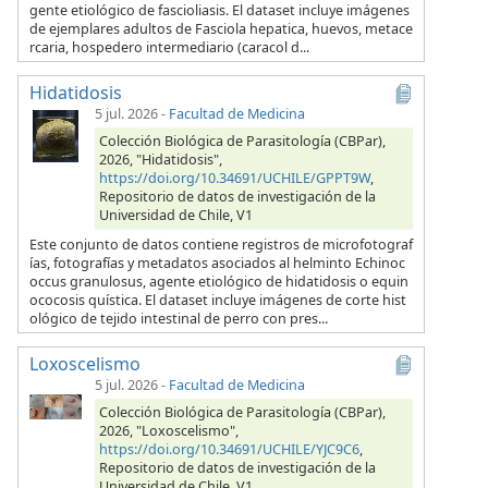
gente etiológico de fascioliasis. El dataset incluye imágenes
de ejemplares adultos de Fasciola hepatica, huevos, metace
rcaria, hospedero intermediario (caracol d...
Hidatidosis
5 jul. 2026
-
Facultad de Medicina
Colección Biológica de Parasitología (CBPar),
2026, "Hidatidosis",
https://doi.org/10.34691/UCHILE/GPPT9W
,
Repositorio de datos de investigación de la
Universidad de Chile, V1
Este conjunto de datos contiene registros de microfotograf
ías, fotografías y metadatos asociados al helminto Echinoc
occus granulosus, agente etiológico de hidatidosis o equin
ococosis quística. El dataset incluye imágenes de corte hist
ológico de tejido intestinal de perro con pres...
Loxoscelismo
5 jul. 2026
-
Facultad de Medicina
Colección Biológica de Parasitología (CBPar),
2026, "Loxoscelismo",
https://doi.org/10.34691/UCHILE/YJC9C6
,
Repositorio de datos de investigación de la
Universidad de Chile, V1