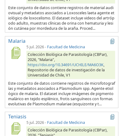
Este conjunto de datos contiene registros de material audi
ovisual y metadatos asociados a Loxosceles laeta agente et
iológico de loxocelismo. El dataset incluye videos del artróp
odo adulto, muestras clínicas de orina con hematuria y lesi
ón cutánea por mordedura de la araña. Proced...
Malaria
5 jul. 2026
-
Facultad de Medicina
Colección Biológica de Parasitología (CBPar),
2026, "Malaria",
https://doi.org/10.34691/UCHILE/MA6O3K
,
Repositorio de datos de investigación de la
Universidad de Chile, V1
Este conjunto de datos contiene registros de microfotograf
ías y metadatos asociados a Plasmodium spp. Agente etiol
ógico de malaria. El dataset incluye imágenes de pigmento
malárico en tejido esplénico, frotis sanguíneos con formas
evolutivas de Plasmodium malariae (esquizonte y t...
Teniasis
5 jul. 2026
-
Facultad de Medicina
Colección Biológica de Parasitología (CBPar),
2026, "Teniasis",