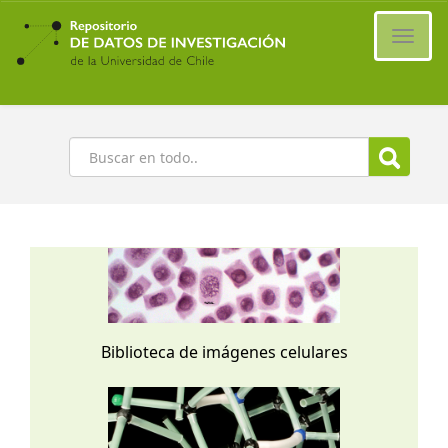
Ir
al
Cambi
contenido
naveg
principal
Buscar
Biblioteca de imágenes celulares