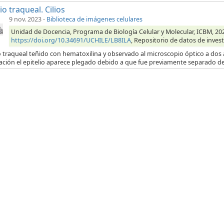
io traqueal. Cilios
9 nov. 2023
-
Biblioteca de imágenes celulares
Unidad de Docencia, Programa de Biología Celular y Molecular, ICBM, 2023,
https://doi.org/10.34691/UCHILE/LB8ILA
, Repositorio de datos de invest
o traqueal teñido con hematoxilina y observado al microscopio óptico a dos 
ación el epitelio aparece plegado debido a que fue previamente separado de