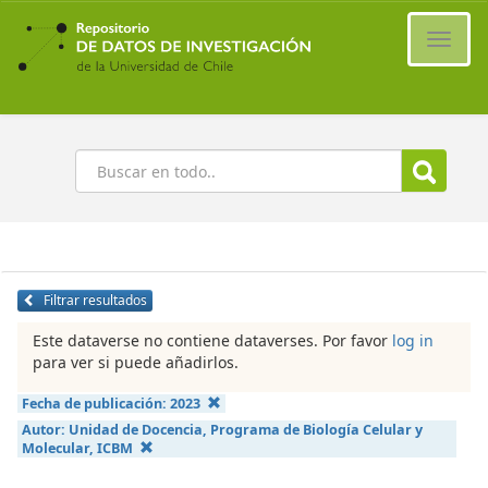
Ir
al
Cambi
contenido
naveg
principal
Buscar
Filtrar resultados
Este dataverse no contiene dataverses. Por favor
log in
para ver si puede añadirlos.
Fecha de publicación:
2023
Autor:
Unidad de Docencia, Programa de Biología Celular y
Molecular, ICBM