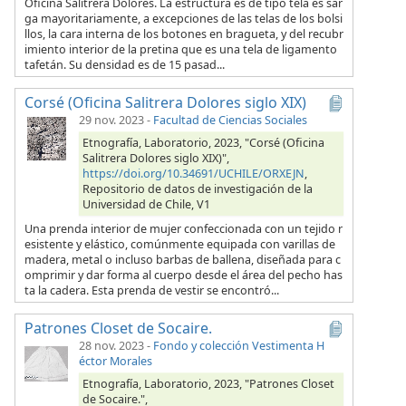
Oficina Salitrera Dolores. La estructura es de tipo tela es sar
ga mayoritariamente, a excepciones de las telas de los bolsi
llos, la cara interna de los botones en bragueta, y del recubr
imiento interior de la pretina que es una tela de ligamento
tafetán. Su densidad es de 15 pasad...
Corsé (Oficina Salitrera Dolores siglo XIX)
29 nov. 2023
-
Facultad de Ciencias Sociales
Etnografía, Laboratorio, 2023, "Corsé (Oficina
Salitrera Dolores siglo XIX)",
https://doi.org/10.34691/UCHILE/ORXEJN
,
Repositorio de datos de investigación de la
Universidad de Chile, V1
Una prenda interior de mujer confeccionada con un tejido r
esistente y elástico, comúnmente equipada con varillas de
madera, metal o incluso barbas de ballena, diseñada para c
omprimir y dar forma al cuerpo desde el área del pecho has
ta la cadera. Esta prenda de vestir se encontró...
Patrones Closet de Socaire.
28 nov. 2023
-
Fondo y colección Vestimenta H
éctor Morales
Etnografía, Laboratorio, 2023, "Patrones Closet
de Socaire.",