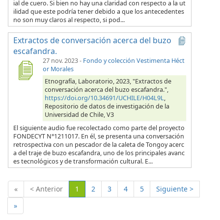
ial de cuero. Si bien no hay una claridad con respecto a la ut
ilidad que este podría tener debido a que los antecedentes
no son muy claros al respecto, si pod...
Extractos de conversación acerca del buzo
escafandra.
27 nov. 2023
-
Fondo y colección Vestimenta Héct
or Morales
Etnografía, Laboratorio, 2023, "Extractos de
conversación acerca del buzo escafandra.",
https://doi.org/10.34691/UCHILE/H04L9L
,
Repositorio de datos de investigación de la
Universidad de Chile, V3
El siguiente audio fue recolectado como parte del proyecto
FONDECYT N°1211017. En él, se presenta una conversación
retrospectiva con un pescador de la caleta de Tongoy acerc
a del traje de buzo escafandra, uno de los principales avanc
es tecnológicos y de transformación cultural. E...
(Actual)
«
< Anterior
1
2
3
4
5
Siguiente >
»