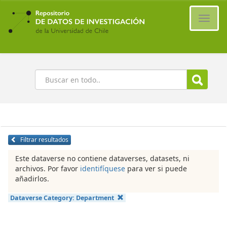
Ir
al
Cambi
contenido
naveg
principal
Buscar
Filtrar resultados
Este dataverse no contiene dataverses, datasets, ni
archivos. Por favor
identifíquese
para ver si puede
añadirlos.
Dataverse Category:
Department