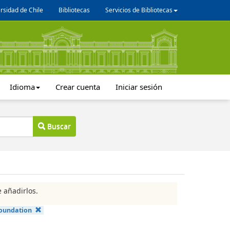
rsidad de Chile
Bibliotecas
Servicios de Bibliotecas
Idioma
Crear cuenta
Iniciar sesión
Buscar
 añadirlos.
Foundation