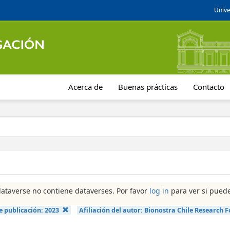
Unive
Acerca de
Buenas prácticas
Contacto
dataverse no contiene dataverses. Por favor
log in
para ver si puede
e publicación:
2023
Afiliación del autor:
Bionostra Chile Research 