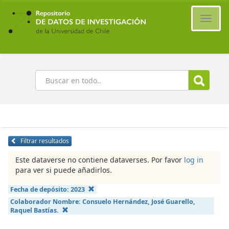
Ir
al
Cambi
contenido
naveg
principal
Buscar
Filtrar resultados
Este dataverse no contiene dataverses. Por favor
log in
para ver si puede añadirlos.
Fecha de depósito:
2023
Colaborador Nombre:
Consuelo Hernández, José Guarello,
Raquel Bastías.