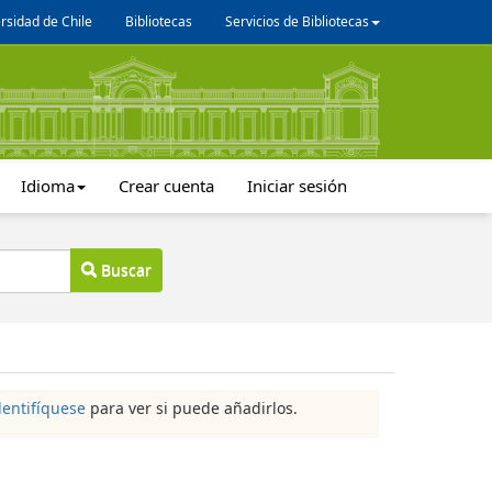
rsidad de Chile
Bibliotecas
Servicios de Bibliotecas
Idioma
Crear cuenta
Iniciar sesión
Buscar
dentifíquese
para ver si puede añadirlos.