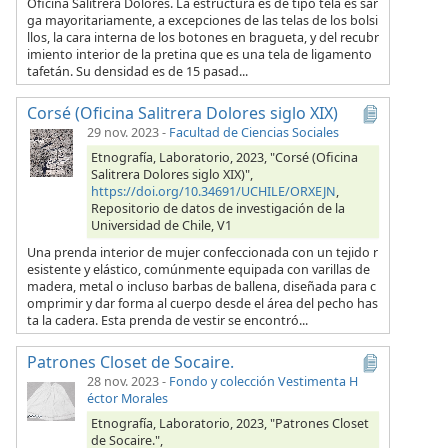
Oficina Salitrera Dolores. La estructura es de tipo tela es sar
ga mayoritariamente, a excepciones de las telas de los bolsi
llos, la cara interna de los botones en bragueta, y del recubr
imiento interior de la pretina que es una tela de ligamento
tafetán. Su densidad es de 15 pasad...
Corsé (Oficina Salitrera Dolores siglo XIX)
29 nov. 2023
-
Facultad de Ciencias Sociales
Etnografía, Laboratorio, 2023, "Corsé (Oficina
Salitrera Dolores siglo XIX)",
https://doi.org/10.34691/UCHILE/ORXEJN
,
Repositorio de datos de investigación de la
Universidad de Chile, V1
Una prenda interior de mujer confeccionada con un tejido r
esistente y elástico, comúnmente equipada con varillas de
madera, metal o incluso barbas de ballena, diseñada para c
omprimir y dar forma al cuerpo desde el área del pecho has
ta la cadera. Esta prenda de vestir se encontró...
Patrones Closet de Socaire.
28 nov. 2023
-
Fondo y colección Vestimenta H
éctor Morales
Etnografía, Laboratorio, 2023, "Patrones Closet
de Socaire.",