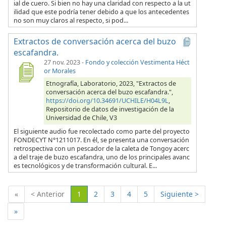
ial de cuero. Si bien no hay una claridad con respecto a la ut
ilidad que este podría tener debido a que los antecedentes
no son muy claros al respecto, si pod...
Extractos de conversación acerca del buzo
escafandra.
27 nov. 2023
-
Fondo y colección Vestimenta Héct
or Morales
Etnografía, Laboratorio, 2023, "Extractos de
conversación acerca del buzo escafandra.",
https://doi.org/10.34691/UCHILE/H04L9L
,
Repositorio de datos de investigación de la
Universidad de Chile, V3
El siguiente audio fue recolectado como parte del proyecto
FONDECYT N°1211017. En él, se presenta una conversación
retrospectiva con un pescador de la caleta de Tongoy acerc
a del traje de buzo escafandra, uno de los principales avanc
es tecnológicos y de transformación cultural. E...
(Actual)
«
< Anterior
1
2
3
4
5
Siguiente >
»