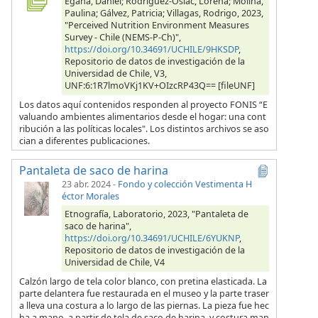
Egaña, Daniel; Rodríguez-Osiac, Lorena; Molina,
Paulina; Gálvez, Patricia; Villagas, Rodrigo, 2023,
"Perceived Nutrition Environment Measures
Survey - Chile (NEMS-P-Ch)",
https://doi.org/10.34691/UCHILE/9HKSDP
,
Repositorio de datos de investigación de la
Universidad de Chile, V3,
UNF:6:1R7lmoVKj1KV+OIzcRP43Q== [fileUNF]
Los datos aquí contenidos responden al proyecto FONIS “E
valuando ambientes alimentarios desde el hogar: una cont
ribución a las políticas locales". Los distintos archivos se aso
cian a diferentes publicaciones.
Pantaleta de saco de harina
23 abr. 2024
-
Fondo y colección Vestimenta H
éctor Morales
Etnografía, Laboratorio, 2023, "Pantaleta de
saco de harina",
https://doi.org/10.34691/UCHILE/6YUKNP
,
Repositorio de datos de investigación de la
Universidad de Chile, V4
Calzón largo de tela color blanco, con pretina elasticada. La
parte delantera fue restaurada en el museo y la parte traser
a lleva una costura a lo largo de las piernas. La pieza fue hec
ha a mano, a partir de tela de saco de harina, y costura man