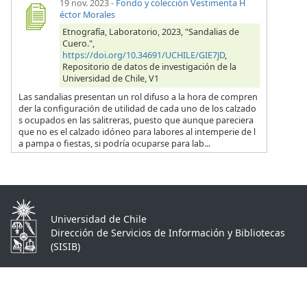
19 nov. 2023
-
Fondo y colección Vestimenta H
éctor Morales
Etnografía, Laboratorio, 2023, "Sandalias de
Cuero.",
https://doi.org/10.34691/UCHILE/GIE7JD
,
Repositorio de datos de investigación de la
Universidad de Chile, V1
Las sandalias presentan un rol difuso a la hora de compren
der la configuración de utilidad de cada uno de los calzado
s ocupados en las salitreras, puesto que aunque pareciera
que no es el calzado idóneo para labores al intemperie de l
a pampa o fiestas, si podría ocuparse para lab...
Universidad de Chile
Dirección de Servicios de Información y Bibliotecas
(SISIB)