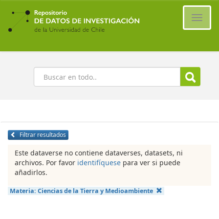
Ir
al
Cambi
contenido
naveg
principal
Buscar
Filtrar resultados
Este dataverse no contiene dataverses, datasets, ni
archivos. Por favor
identifíquese
para ver si puede
añadirlos.
Materia:
Ciencias de la Tierra y Medioambiente