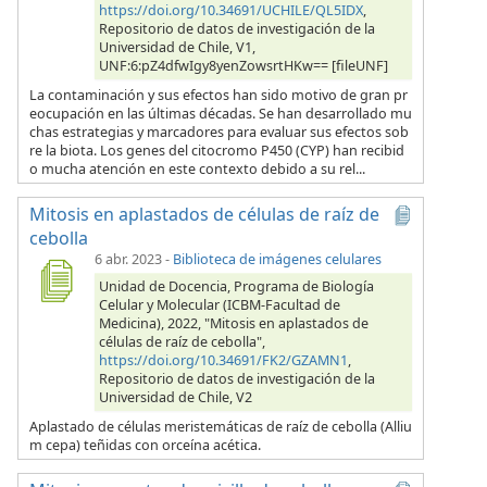
https://doi.org/10.34691/UCHILE/QL5IDX
,
Repositorio de datos de investigación de la
Universidad de Chile, V1,
UNF:6:pZ4dfwIgy8yenZowsrtHKw== [fileUNF]
La contaminación y sus efectos han sido motivo de gran pr
eocupación en las últimas décadas. Se han desarrollado mu
chas estrategias y marcadores para evaluar sus efectos sob
re la biota. Los genes del citocromo P450 (CYP) han recibid
o mucha atención en este contexto debido a su rel...
Mitosis en aplastados de células de raíz de
cebolla
6 abr. 2023
-
Biblioteca de imágenes celulares
Unidad de Docencia, Programa de Biología
Celular y Molecular (ICBM-Facultad de
Medicina), 2022, "Mitosis en aplastados de
células de raíz de cebolla",
https://doi.org/10.34691/FK2/GZAMN1
,
Repositorio de datos de investigación de la
Universidad de Chile, V2
Aplastado de células meristemáticas de raíz de cebolla (Alliu
m cepa) teñidas con orceína acética.