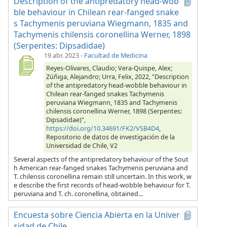
Description of the antipredatory head-wob
ble behaviour in Chilean rear-fanged snake
s Tachymenis peruviana Wiegmann, 1835 and
Tachymenis chilensis coronellina Werner, 1898
(Serpentes: Dipsadidae)
19 abr. 2023
-
Facultad de Medicina
Reyes-Olivares, Claudio; Vera-Quispe, Alex;
Zúñiga, Alejandro; Urra, Felix, 2022, "Description
of the antipredatory head-wobble behaviour in
Chilean rear-fanged snakes Tachymenis
peruviana Wiegmann, 1835 and Tachymenis
chilensis coronellina Werner, 1898 (Serpentes:
Dipsadidae)",
https://doi.org/10.34691/FK2/VSB4D4
,
Repositorio de datos de investigación de la
Universidad de Chile, V2
Several aspects of the antipredatory behaviour of the Sout
h American rear-fanged snakes Tachymenis peruviana and
T. chilensis coronellina remain still uncertain. In this work, w
e describe the first records of head-wobble behaviour for T.
peruviana and T. ch. coronellina, obtained...
Encuesta sobre Ciencia Abierta en la Univer
sidad de Chile