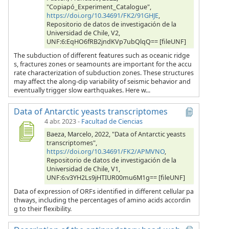
"Copiapó_Experiment_Catalogue",
https://doi.org/10.34691/FK2/91GHJE
,
Repositorio de datos de investigación de la
Universidad de Chile, V2,
UNF:6:EqHO6fRB2jndKVp7ubQlqQ== [fileUNF]
The subduction of different features such as oceanic ridge
s, fractures zones or seamounts are important for the accu
rate characterization of subduction zones. These structures
may affect the along-dip variability of seismic behavior and
eventually trigger slow earthquakes. Here w...
Data of Antarctic yeasts transcriptomes
4 abr. 2023
-
Facultad de Ciencias
Baeza, Marcelo, 2022, "Data of Antarctic yeasts
transcriptomes",
https://doi.org/10.34691/FK2/APMVNO
,
Repositorio de datos de investigación de la
Universidad de Chile, V1,
UNF:6:v3YH2Ls9jHTIUR00mu6M1g== [fileUNF]
Data of expression of ORFs identified in different cellular pa
thways, including the percentages of amino acids accordin
g to their flexibility.