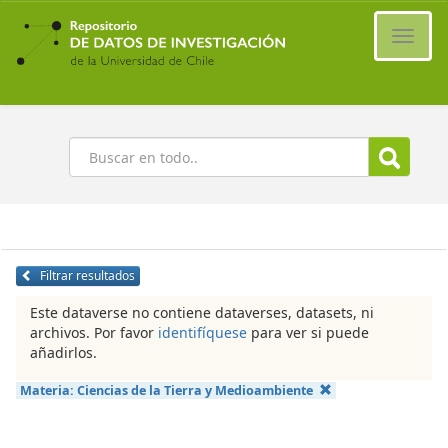
Ir
al
Cambi
contenido
naveg
principal
Buscar
Filtrar resultados
Este dataverse no contiene dataverses, datasets, ni
archivos. Por favor
identifíquese
para ver si puede
añadirlos.
Materia:
Ciencias de la Tierra y Medioambiente