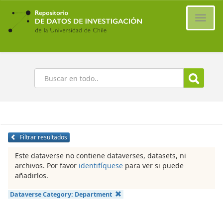
Ir
al
Cambi
contenido
naveg
principal
Buscar
Filtrar resultados
Este dataverse no contiene dataverses, datasets, ni
archivos. Por favor
identifíquese
para ver si puede
añadirlos.
Dataverse Category:
Department