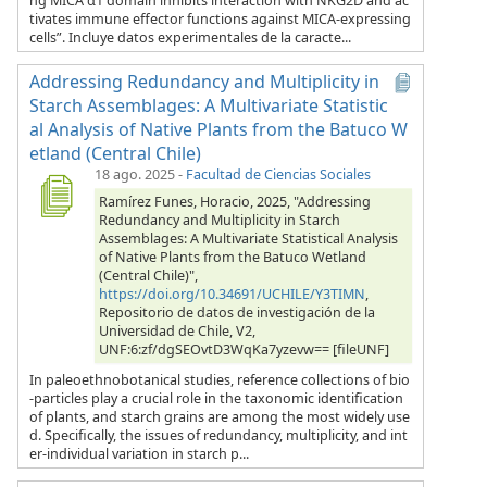
ng MICA α1 domain inhibits interaction with NKG2D and ac
tivates immune effector functions against MICA-expressing
cells”. Incluye datos experimentales de la caracte...
Addressing Redundancy and Multiplicity in
Starch Assemblages: A Multivariate Statistic
al Analysis of Native Plants from the Batuco W
etland (Central Chile)
18 ago. 2025
-
Facultad de Ciencias Sociales
Ramírez Funes, Horacio, 2025, "Addressing
Redundancy and Multiplicity in Starch
Assemblages: A Multivariate Statistical Analysis
of Native Plants from the Batuco Wetland
(Central Chile)",
https://doi.org/10.34691/UCHILE/Y3TIMN
,
Repositorio de datos de investigación de la
Universidad de Chile, V2,
UNF:6:zf/dgSEOvtD3WqKa7yzevw== [fileUNF]
In paleoethnobotanical studies, reference collections of bio
-particles play a crucial role in the taxonomic identification
of plants, and starch grains are among the most widely use
d. Specifically, the issues of redundancy, multiplicity, and int
er-individual variation in starch p...