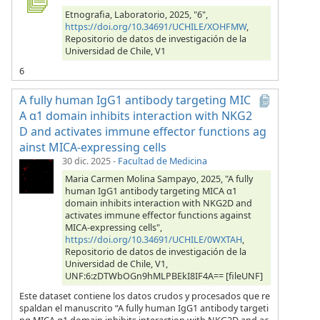
Etnografia, Laboratorio, 2025, "6",
https://doi.org/10.34691/UCHILE/XOHFMW
,
Repositorio de datos de investigación de la
Universidad de Chile, V1
6
A fully human IgG1 antibody targeting MIC
A α1 domain inhibits interaction with NKG2
D and activates immune effector functions ag
ainst MICA-expressing cells
30 dic. 2025
-
Facultad de Medicina
Maria Carmen Molina Sampayo, 2025, "A fully
human IgG1 antibody targeting MICA α1
domain inhibits interaction with NKG2D and
activates immune effector functions against
MICA-expressing cells",
https://doi.org/10.34691/UCHILE/0WXTAH
,
Repositorio de datos de investigación de la
Universidad de Chile, V1,
UNF:6:zDTWbOGn9hMLPBEkI8IF4A== [fileUNF]
Este dataset contiene los datos crudos y procesados que re
spaldan el manuscrito “A fully human IgG1 antibody targeti