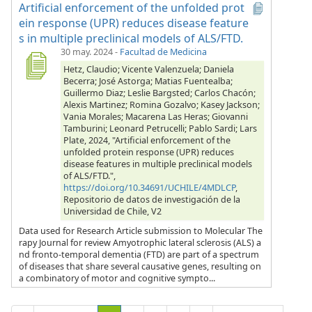
Artificial enforcement of the unfolded prot
ein response (UPR) reduces disease feature
s in multiple preclinical models of ALS/FTD.
30 may. 2024
-
Facultad de Medicina
Hetz, Claudio; Vicente Valenzuela; Daniela
Becerra; José Astorga; Matias Fuentealba;
Guillermo Diaz; Leslie Bargsted; Carlos Chacón;
Alexis Martinez; Romina Gozalvo; Kasey Jackson;
Vania Morales; Macarena Las Heras; Giovanni
Tamburini; Leonard Petrucelli; Pablo Sardi; Lars
Plate, 2024, "Artificial enforcement of the
unfolded protein response (UPR) reduces
disease features in multiple preclinical models
of ALS/FTD.",
https://doi.org/10.34691/UCHILE/4MDLCP
,
Repositorio de datos de investigación de la
Universidad de Chile, V2
Data used for Research Article submission to Molecular The
rapy Journal for review Amyotrophic lateral sclerosis (ALS) a
nd fronto-temporal dementia (FTD) are part of a spectrum
of diseases that share several causative genes, resulting on
a combinatory of motor and cognitive sympto...