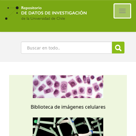
Ir
al
Cambi
contenido
naveg
principal
Buscar
Biblioteca de imágenes celulares