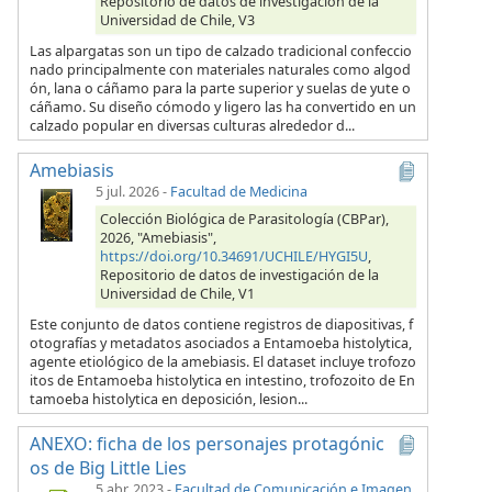
Repositorio de datos de investigación de la
Universidad de Chile, V3
Las alpargatas son un tipo de calzado tradicional confeccio
nado principalmente con materiales naturales como algod
ón, lana o cáñamo para la parte superior y suelas de yute o
cáñamo. Su diseño cómodo y ligero las ha convertido en un
calzado popular en diversas culturas alrededor d...
Amebiasis
5 jul. 2026
-
Facultad de Medicina
Colección Biológica de Parasitología (CBPar),
2026, "Amebiasis",
https://doi.org/10.34691/UCHILE/HYGI5U
,
Repositorio de datos de investigación de la
Universidad de Chile, V1
Este conjunto de datos contiene registros de diapositivas, f
otografías y metadatos asociados a Entamoeba histolytica,
agente etiológico de la amebiasis. El dataset incluye trofozo
itos de Entamoeba histolytica en intestino, trofozoito de En
tamoeba histolytica en deposición, lesion...
ANEXO: ficha de los personajes protagónic
os de Big Little Lies
5 abr. 2023
-
Facultad de Comunicación e Imagen