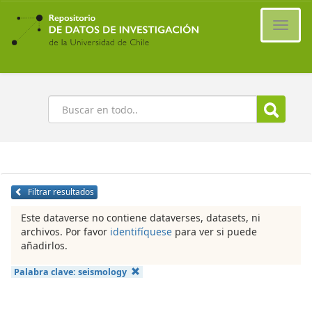
Ir
al
Cambi
contenido
naveg
principal
Buscar
Filtrar resultados
Este dataverse no contiene dataverses, datasets, ni
archivos. Por favor
identifíquese
para ver si puede
añadirlos.
Palabra clave:
seismology