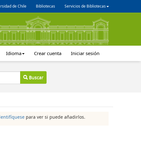
rsidad de Chile
Bibliotecas
Servicios de Bibliotecas
Idioma
Crear cuenta
Iniciar sesión
Buscar
dentifíquese
para ver si puede añadirlos.