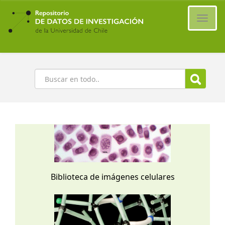
Ir
al
Cambi
contenido
naveg
principal
Buscar
Biblioteca de imágenes celulares