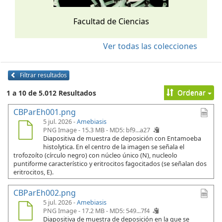
Facultad de Ciencias
Ver todas las colecciones
Filtrar resultados
Ordenar
1 a 10 de 5.012 Resultados
CBParEh001.png
5 jul. 2026 -
Amebiasis
PNG Image - 15.3 MB -
MD5: bf9...a27
Diapositiva de muestra de deposición con Entamoeba
histolytica. En el centro de la imagen se señala el
trofozoíto (círculo negro) con núcleo único (N), nucleolo
puntiforme característico y eritrocitos fagocitados (se señalan dos
eritrocitos, E).
CBParEh002.png
5 jul. 2026 -
Amebiasis
PNG Image - 17.2 MB -
MD5: 549...7f4
Diapositiva de muestra de deposición en la que se