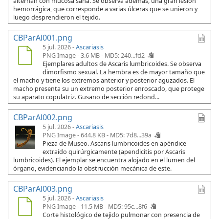
alternan con mucosa sana. Se observa además, una gran lesión
hemorrágica, que corresponde a varias úlceras que se unieron y
luego desprendieron el tejido.
CBParAl001.png
5 jul. 2026 -
Ascariasis
PNG Image - 3.6 MB -
MD5: 240...fd2
Ejemplares adultos de Ascaris lumbricoides. Se observa
dimorfismo sexual. La hembra es de mayor tamaño que
el macho y tiene los extremos anterior y posterior aguzados. El
macho presenta su un extremo posterior enroscado, que protege
su aparato copulatriz. Gusano de sección redond...
CBParAl002.png
5 jul. 2026 -
Ascariasis
PNG Image - 644.8 KB -
MD5: 7d8...39a
Pieza de Museo. Ascaris lumbricoides en apéndice
extraído quirúrgicamente (apendicitis por Ascaris
lumbricoides). El ejemplar se encuentra alojado en el lumen del
órgano, evidenciando la obstrucción mecánica de este.
CBParAl003.png
5 jul. 2026 -
Ascariasis
PNG Image - 11.5 MB -
MD5: 95c...8f6
Corte histológico de tejido pulmonar con presencia de