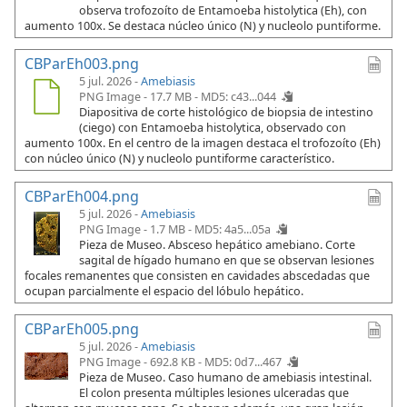
observa trofozoíto de Entamoeba histolytica (Eh), con
aumento 100x. Se destaca núcleo único (N) y nucleolo puntiforme.
CBParEh003.png
5 jul. 2026 -
Amebiasis
PNG Image - 17.7 MB -
MD5: c43...044
Diapositiva de corte histológico de biopsia de intestino
(ciego) con Entamoeba histolytica, observado con
aumento 100x. En el centro de la imagen destaca el trofozoíto (Eh)
con núcleo único (N) y nucleolo puntiforme característico.
CBParEh004.png
5 jul. 2026 -
Amebiasis
PNG Image - 1.7 MB -
MD5: 4a5...05a
Pieza de Museo. Absceso hepático amebiano. Corte
sagital de hígado humano en que se observan lesiones
focales remanentes que consisten en cavidades abscedadas que
ocupan parcialmente el espacio del lóbulo hepático.
CBParEh005.png
5 jul. 2026 -
Amebiasis
PNG Image - 692.8 KB -
MD5: 0d7...467
Pieza de Museo. Caso humano de amebiasis intestinal.
El colon presenta múltiples lesiones ulceradas que