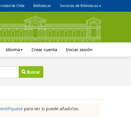
rsidad de Chile
Bibliotecas
Servicios de Bibliotecas
Idioma
Crear cuenta
Iniciar sesión
Buscar
dentifíquese
para ver si puede añadirlos.