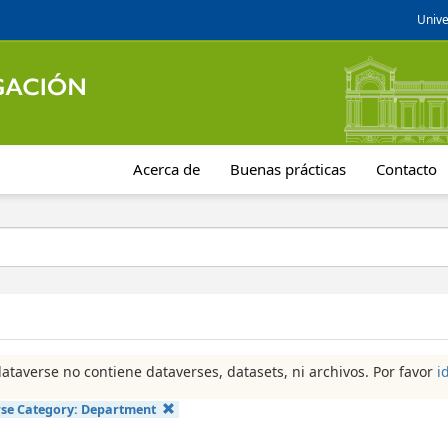
Unive
Acerca de
Buenas prácticas
Contacto
dataverse no contiene dataverses, datasets, ni archivos. Por favor
i
se Category:
Department