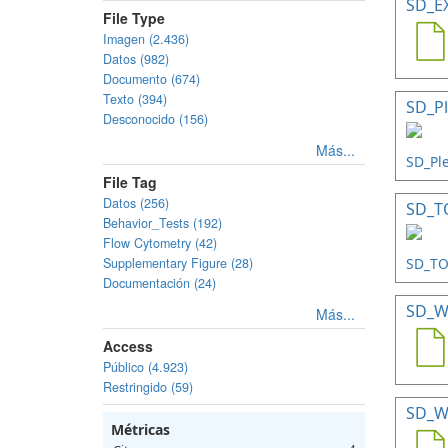
SD_E
File Type
Imagen (2.436)
Datos (982)
Documento (674)
Texto (394)
SD_Pl
Desconocido (156)
Más...
File Tag
Datos (256)
SD_TO
Behavior_Tests (192)
Flow Cytometry (42)
Supplementary Figure (28)
Documentación (24)
SD_W
Más...
Access
Público (4.923)
Restringido (59)
SD_W
Métricas