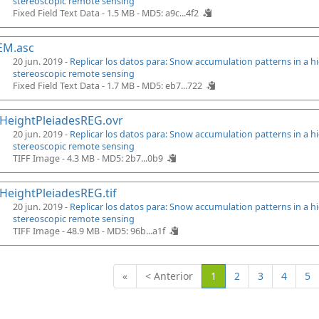
stereoscopic remote sensing
Fixed Field Text Data - 1.5 MB -
MD5: a9c...4f2
EM.asc
20 jun. 2019 -
Replicar los datos para: Snow accumulation patterns in a 
stereoscopic remote sensing
Fixed Field Text Data - 1.7 MB -
MD5: eb7...722
HeightPleiadesREG.ovr
20 jun. 2019 -
Replicar los datos para: Snow accumulation patterns in a 
stereoscopic remote sensing
TIFF Image - 4.3 MB -
MD5: 2b7...0b9
eightPleiadesREG.tif
20 jun. 2019 -
Replicar los datos para: Snow accumulation patterns in a 
stereoscopic remote sensing
TIFF Image - 48.9 MB -
MD5: 96b...a1f
(Actual)
«
< Anterior
1
2
3
4
5