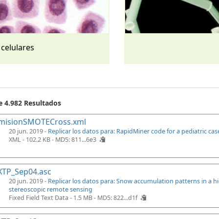
 celulares
e 4.982 Resultados
misionSMOTECross.xml
20 jun. 2019 -
Replicar los datos para: RapidMiner code for a pediatric ca
XML - 102.2 KB -
MD5: 811...6e3
XTP_Sep04.asc
20 jun. 2019 -
Replicar los datos para: Snow accumulation patterns in a 
stereoscopic remote sensing
Fixed Field Text Data - 1.5 MB -
MD5: 822...d1f