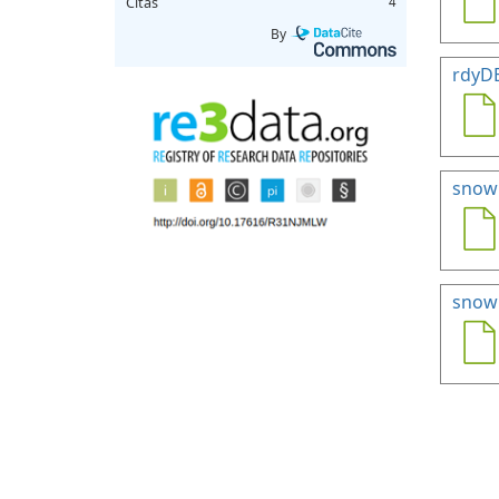
Citas
4
By
rdyD
snow
snowH