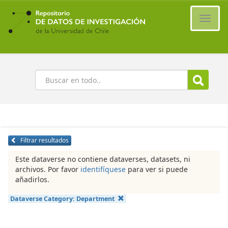
Ir
al
Cambi
contenido
naveg
principal
Buscar
Filtrar resultados
Este dataverse no contiene dataverses, datasets, ni
archivos. Por favor
identifíquese
para ver si puede
añadirlos.
Dataverse Category:
Department