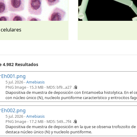
 celulares
e 4.982 Resultados
rEh001.png
5 jul. 2026 -
Amebiasis
PNG Image - 15.3 MB -
MD5: bf9...a27
Diapositiva de muestra de deposición con Entamoeba histolytica. En el cen
con núcleo único (N), nucleolo puntiforme característico y eritrocitos fago
rEh002.png
5 jul. 2026 -
Amebiasis
PNG Image - 17.2 MB -
MD5: 549...7f4
Diapositiva de muestra de deposición en la que se observa trofozoíto de
destaca núcleo único (N) y nucleolo puntiforme.