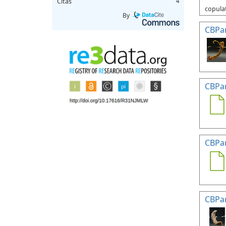
Citas
4
copulat
By
CBPa
CBPa
CBPa
CBPa