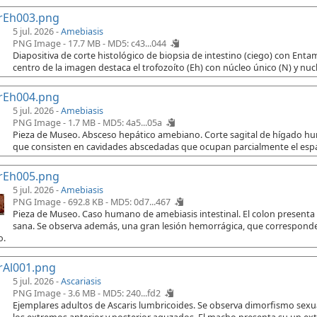
rEh003.png
5 jul. 2026 -
Amebiasis
PNG Image - 17.7 MB -
MD5: c43...044
Diapositiva de corte histológico de biopsia de intestino (ciego) con Ent
centro de la imagen destaca el trofozoíto (Eh) con núcleo único (N) y nuc
rEh004.png
5 jul. 2026 -
Amebiasis
PNG Image - 1.7 MB -
MD5: 4a5...05a
Pieza de Museo. Absceso hepático amebiano. Corte sagital de hígado h
que consisten en cavidades abscedadas que ocupan parcialmente el espac
rEh005.png
5 jul. 2026 -
Amebiasis
PNG Image - 692.8 KB -
MD5: 0d7...467
Pieza de Museo. Caso humano de amebiasis intestinal. El colon presenta
sana. Se observa además, una gran lesión hemorrágica, que corresponde 
o.
rAl001.png
5 jul. 2026 -
Ascariasis
PNG Image - 3.6 MB -
MD5: 240...fd2
Ejemplares adultos de Ascaris lumbricoides. Se observa dimorfismo sex