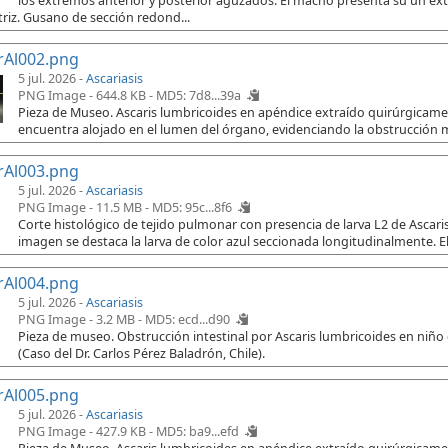
los extremos anterior y posterior aguzados. El macho presenta su un e
riz. Gusano de sección redond...
rAl002.png
5 jul. 2026 -
Ascariasis
PNG Image - 644.8 KB -
MD5: 7d8...39a
Pieza de Museo. Ascaris lumbricoides en apéndice extraído quirúrgicament
encuentra alojado en el lumen del órgano, evidenciando la obstrucción 
rAl003.png
5 jul. 2026 -
Ascariasis
PNG Image - 11.5 MB -
MD5: 95c...8f6
Corte histológico de tejido pulmonar con presencia de larva L2 de Ascaris
imagen se destaca la larva de color azul seccionada longitudinalmente. El
rAl004.png
5 jul. 2026 -
Ascariasis
PNG Image - 3.2 MB -
MD5: ecd...d90
Pieza de museo. Obstrucción intestinal por Ascaris lumbricoides en niño
(Caso del Dr. Carlos Pérez Baladrón, Chile).
rAl005.png
5 jul. 2026 -
Ascariasis
PNG Image - 427.9 KB -
MD5: ba9...efd