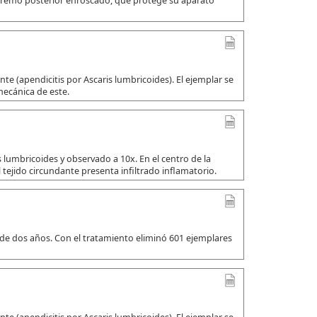
xtremo posterior enroscado, que protege su aparato
e (apendicitis por Ascaris lumbricoides). El ejemplar se
mecánica de este.
 lumbricoides y observado a 10x. En el centro de la
 tejido circundante presenta infiltrado inflamatorio.
 de dos años. Con el tratamiento eliminó 601 ejemplares