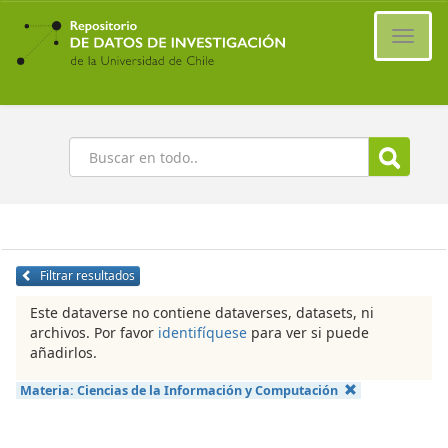
Ir
al
Cambi
contenido
naveg
principal
Buscar
Filtrar resultados
Este dataverse no contiene dataverses, datasets, ni
archivos. Por favor
identifíquese
para ver si puede
añadirlos.
Materia:
Ciencias de la Información y Computación