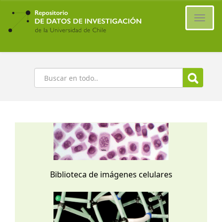
Ir
al
Cambi
contenido
naveg
principal
Buscar
Biblioteca de imágenes celulares