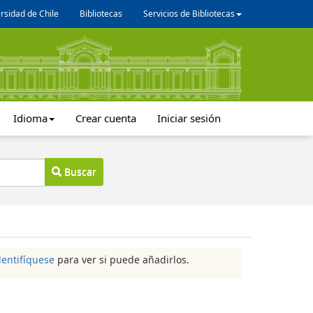
rsidad de Chile
Bibliotecas
Servicios de Bibliotecas
Idioma
Crear cuenta
Iniciar sesión
Buscar
dentifíquese
para ver si puede añadirlos.