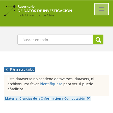
Ir
al
Cambi
contenido
naveg
principal
Buscar
Filtrar resultados
Este dataverse no contiene dataverses, datasets, ni
archivos. Por favor
identifíquese
para ver si puede
añadirlos.
Materia:
Ciencias de la Información y Computación