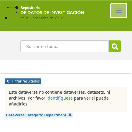
Ir
al
Cambi
contenido
naveg
principal
Buscar
Filtrar resultados
Este dataverse no contiene dataverses, datasets, ni
archivos. Por favor
identifíquese
para ver si puede
añadirlos.
Dataverse Category:
Department