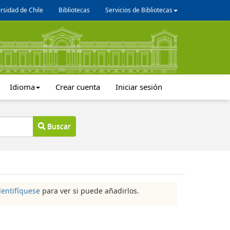
rsidad de Chile
Bibliotecas
Servicios de Bibliotecas
Idioma
Crear cuenta
Iniciar sesión
Buscar
dentifíquese
para ver si puede añadirlos.