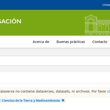
Unive
Acerca de
Buenas prácticas
Contacto
dataverse no contiene dataverses, datasets, ni archivos. Por favor
i
a:
Ciencias de la Tierra y Medioambiente