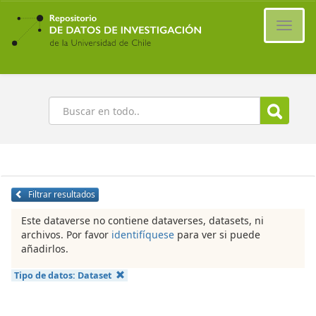
Ir
al
Cambi
contenido
naveg
principal
Buscar
Filtrar resultados
Este dataverse no contiene dataverses, datasets, ni
archivos. Por favor
identifíquese
para ver si puede
añadirlos.
Tipo de datos:
Dataset