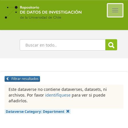
Ir
al
Cambi
contenido
naveg
principal
Buscar
Filtrar resultados
Este dataverse no contiene dataverses, datasets, ni
archivos. Por favor
identifíquese
para ver si puede
añadirlos.
Dataverse Category:
Department