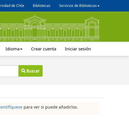
rsidad de Chile
Bibliotecas
Servicios de Bibliotecas
Idioma
Crear cuenta
Iniciar sesión
Buscar
dentifíquese
para ver si puede añadirlos.