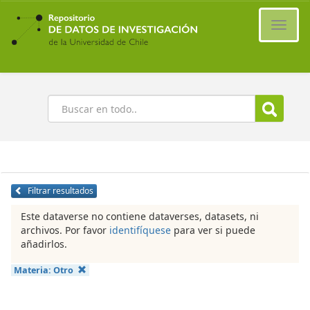
Ir
al
Cambi
contenido
naveg
principal
Buscar
Filtrar resultados
Este dataverse no contiene dataverses, datasets, ni
archivos. Por favor
identifíquese
para ver si puede
añadirlos.
Materia:
Otro