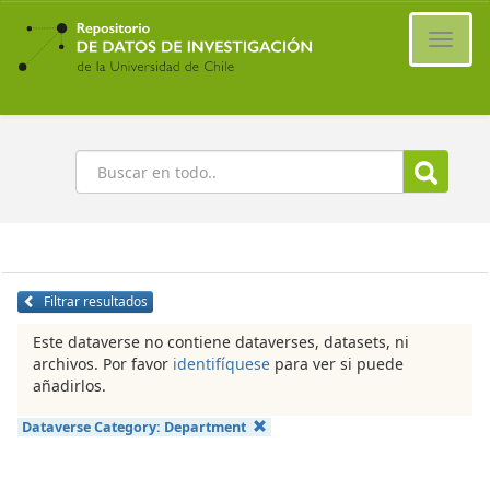
Ir
al
Cambi
contenido
naveg
principal
Buscar
Filtrar resultados
Este dataverse no contiene dataverses, datasets, ni
archivos. Por favor
identifíquese
para ver si puede
añadirlos.
Dataverse Category:
Department