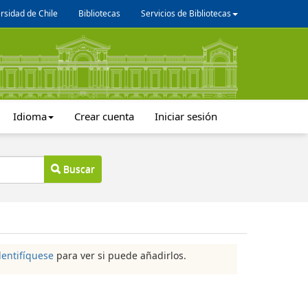
rsidad de Chile
Bibliotecas
Servicios de Bibliotecas
Idioma
Crear cuenta
Iniciar sesión
Buscar
dentifíquese
para ver si puede añadirlos.