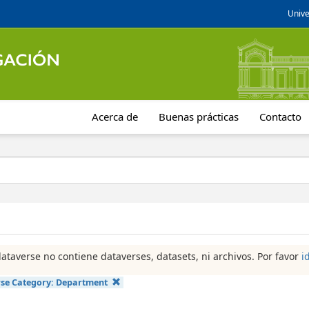
Unive
Acerca de
Buenas prácticas
Contacto
dataverse no contiene dataverses, datasets, ni archivos. Por favor
i
se Category:
Department