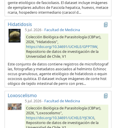
gente etiológico de fascioliasis. El dataset incluye imágenes
de ejemplares adultos de Fasciola hepatica, huevos, metace
rcaria, hospedero intermediario (caracol d...
Hidatidosis
5 jul. 2026
-
Facultad de Medicina
Colección Biológica de Parasitología (CBPar),
2026, "Hidatidosis",
https://doi.org/10.34691/UCHILE/GPPT9W
,
Repositorio de datos de investigación de la
Universidad de Chile, V1
Este conjunto de datos contiene registros de microfotograf
ías, fotografías y metadatos asociados al helminto Echinoc
occus granulosus, agente etiológico de hidatidosis o equin
ococosis quística. El dataset incluye imágenes de corte hist
ológico de tejido intestinal de perro con pres...
Loxoscelismo
5 jul. 2026
-
Facultad de Medicina
Colección Biológica de Parasitología (CBPar),
2026, "Loxoscelismo",
https://doi.org/10.34691/UCHILE/YJC9C6
,
Repositorio de datos de investigación de la
Universidad de Chile, V1