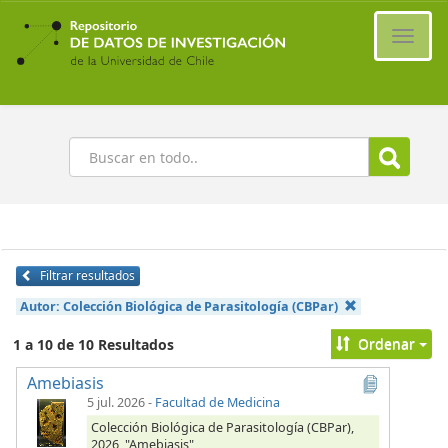
Ir
al
Cambi
contenido
naveg
principal
Buscar
Filtrar resultados
Autor:
Colección Biológica de Parasitología (CBPar)
Ordenar
1 a 10 de 10 Resultados
Amebiasis
5 jul. 2026
-
Facultad de Medicina
Colección Biológica de Parasitología (CBPar),
2026, "Amebiasis",