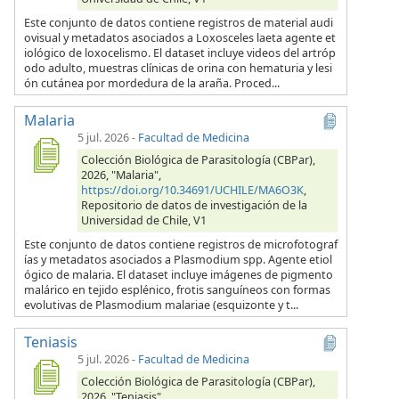
Este conjunto de datos contiene registros de material audi
ovisual y metadatos asociados a Loxosceles laeta agente et
iológico de loxocelismo. El dataset incluye videos del artróp
odo adulto, muestras clínicas de orina con hematuria y lesi
ón cutánea por mordedura de la araña. Proced...
Malaria
5 jul. 2026
-
Facultad de Medicina
Colección Biológica de Parasitología (CBPar),
2026, "Malaria",
https://doi.org/10.34691/UCHILE/MA6O3K
,
Repositorio de datos de investigación de la
Universidad de Chile, V1
Este conjunto de datos contiene registros de microfotograf
ías y metadatos asociados a Plasmodium spp. Agente etiol
ógico de malaria. El dataset incluye imágenes de pigmento
malárico en tejido esplénico, frotis sanguíneos con formas
evolutivas de Plasmodium malariae (esquizonte y t...
Teniasis
5 jul. 2026
-
Facultad de Medicina
Colección Biológica de Parasitología (CBPar),
2026, "Teniasis",