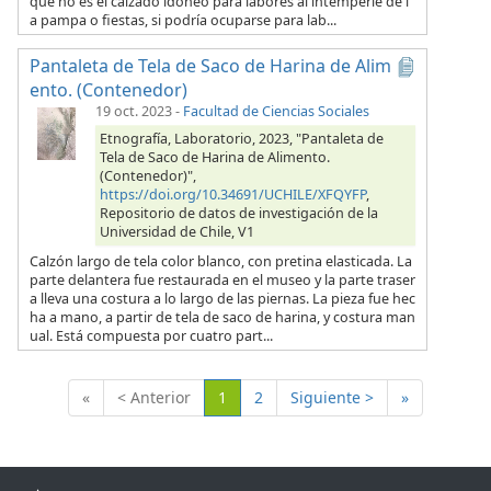
que no es el calzado idóneo para labores al intemperie de l
a pampa o fiestas, si podría ocuparse para lab...
Pantaleta de Tela de Saco de Harina de Alim
ento. (Contenedor)
19 oct. 2023
-
Facultad de Ciencias Sociales
Etnografía, Laboratorio, 2023, "Pantaleta de
Tela de Saco de Harina de Alimento.
(Contenedor)",
https://doi.org/10.34691/UCHILE/XFQYFP
,
Repositorio de datos de investigación de la
Universidad de Chile, V1
Calzón largo de tela color blanco, con pretina elasticada. La
parte delantera fue restaurada en el museo y la parte traser
a lleva una costura a lo largo de las piernas. La pieza fue hec
ha a mano, a partir de tela de saco de harina, y costura man
ual. Está compuesta por cuatro part...
(Actual)
«
< Anterior
1
2
Siguiente >
»