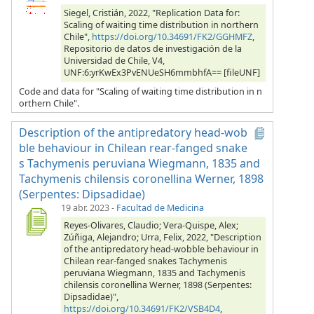
Siegel, Cristián, 2022, "Replication Data for:
Scaling of waiting time distribution in northern
Chile",
https://doi.org/10.34691/FK2/GGHMFZ
,
Repositorio de datos de investigación de la
Universidad de Chile, V4,
UNF:6:yrKwEx3PvENUeSH6mmbhfA== [fileUNF]
Code and data for "Scaling of waiting time distribution in n
orthern Chile".
Description of the antipredatory head-wob
ble behaviour in Chilean rear-fanged snake
s Tachymenis peruviana Wiegmann, 1835 and
Tachymenis chilensis coronellina Werner, 1898
(Serpentes: Dipsadidae)
19 abr. 2023
-
Facultad de Medicina
Reyes-Olivares, Claudio; Vera-Quispe, Alex;
Zúñiga, Alejandro; Urra, Felix, 2022, "Description
of the antipredatory head-wobble behaviour in
Chilean rear-fanged snakes Tachymenis
peruviana Wiegmann, 1835 and Tachymenis
chilensis coronellina Werner, 1898 (Serpentes:
Dipsadidae)",
https://doi.org/10.34691/FK2/VSB4D4
,