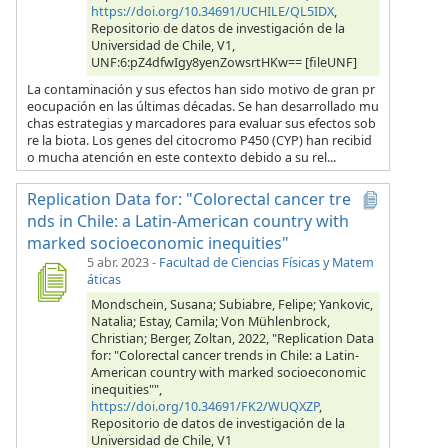
https://doi.org/10.34691/UCHILE/QL5IDX
,
Repositorio de datos de investigación de la
Universidad de Chile, V1,
UNF:6:pZ4dfwIgy8yenZowsrtHKw== [fileUNF]
La contaminación y sus efectos han sido motivo de gran pr
eocupación en las últimas décadas. Se han desarrollado mu
chas estrategias y marcadores para evaluar sus efectos sob
re la biota. Los genes del citocromo P450 (CYP) han recibid
o mucha atención en este contexto debido a su rel...
Replication Data for: "Colorectal cancer tre
nds in Chile: a Latin-American country with
marked socioeconomic inequities"
5 abr. 2023
-
Facultad de Ciencias Físicas y Matem
áticas
Mondschein, Susana; Subiabre, Felipe; Yankovic,
Natalia; Estay, Camila; Von Mühlenbrock,
Christian; Berger, Zoltan, 2022, "Replication Data
for: "Colorectal cancer trends in Chile: a Latin-
American country with marked socioeconomic
inequities"",
https://doi.org/10.34691/FK2/WUQXZP
,
Repositorio de datos de investigación de la
Universidad de Chile, V1