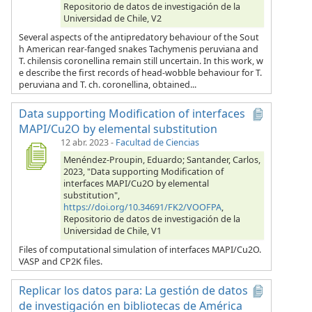
Repositorio de datos de investigación de la
Universidad de Chile, V2
Several aspects of the antipredatory behaviour of the Sout
h American rear-fanged snakes Tachymenis peruviana and
T. chilensis coronellina remain still uncertain. In this work, w
e describe the first records of head-wobble behaviour for T.
peruviana and T. ch. coronellina, obtained...
Data supporting Modification of interfaces
MAPI/Cu2O by elemental substitution
12 abr. 2023
-
Facultad de Ciencias
Menéndez-Proupin, Eduardo; Santander, Carlos,
2023, "Data supporting Modification of
interfaces MAPI/Cu2O by elemental
substitution",
https://doi.org/10.34691/FK2/VOOFPA
,
Repositorio de datos de investigación de la
Universidad de Chile, V1
Files of computational simulation of interfaces MAPI/Cu2O.
VASP and CP2K files.
Replicar los datos para: La gestión de datos
de investigación en bibliotecas de América