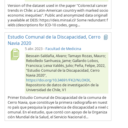
Version of the dataset used in the paper "Colorectal cancer
trends in Chile: a Latin-American country with marked socio
economic inequities". Public and anonymized data originall
y available at DEIS: https://deis.minsal.cl/ Some redundant f
ields (descriptions for ICD-10 codes, geog...
Estudio Comunal de la Discapacidad, Cerro
Navia 2020
5 abr. 2023
-
Facultad de Medicina
Besoain-Saldaña, Alvaro; Tamayo Rozas, Mauro;
Rebolledo Sanhueza, Jame; Gallardo Lobos,
Francisca; Leiva Valdés, Julio; Peña, Felipe, 2022,
"Estudio Comunal de la Discapacidad, Cerro
Navia 2020",
https://doi.org/10.34691/FK2/NLOKIX
,
Repositorio de datos de investigación de la
Universidad de Chile, V1
Primer Estudio Comunal de Discapacidad de la comuna de
Cerro Navia, que constituye la primera radiografía en nuest
ro país que pesquisa la prevalencia de discapacidad a nivel c
omunal. En el estudio, que contó con apoyo de la Organiza
ción Mundial de la Salud, el Servicio Nacional d...