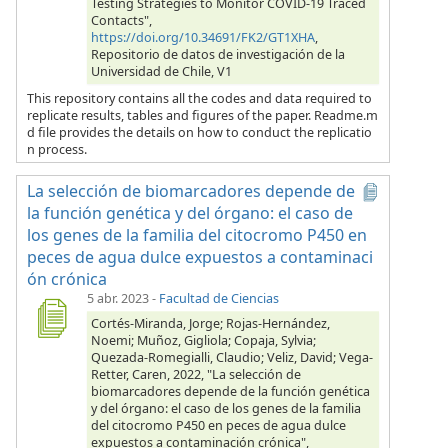
Testing Strategies to Monitor COVID-19 Traced
Contacts",
https://doi.org/10.34691/FK2/GT1XHA
,
Repositorio de datos de investigación de la
Universidad de Chile, V1
This repository contains all the codes and data required to
replicate results, tables and figures of the paper. Readme.m
d file provides the details on how to conduct the replicatio
n process.
La selección de biomarcadores depende de
la función genética y del órgano: el caso de
los genes de la familia del citocromo P450 en
peces de agua dulce expuestos a contaminaci
ón crónica
5 abr. 2023
-
Facultad de Ciencias
Cortés-Miranda, Jorge; Rojas-Hernández,
Noemi; Muñoz, Gigliola; Copaja, Sylvia;
Quezada-Romegialli, Claudio; Veliz, David; Vega-
Retter, Caren, 2022, "La selección de
biomarcadores depende de la función genética
y del órgano: el caso de los genes de la familia
del citocromo P450 en peces de agua dulce
expuestos a contaminación crónica",