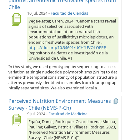
pidotus, an endemic freshwater species from
Chile
10 jul. 2024
-
Facultad de Ciencias
Vega-Retter, Caren, 2024, "Genome scans reveal
signals of selection associated with
environmental pollution in natural fish
populations of Basilichthys microlepidotus, an
endemic freshwater species from Chile",
https://doi.org/10.34691/UCHILE/OLOEPP
,
Repositorio de datos de investigación de la
Universidad de Chile, V1
In this study, we used genotyping by sequencing to assess
variation at single nucleotide polymorphisms (SNPs) to det
ermine the temporal consistency of population structure p
atterns previously identified in samples from four geograp
hically separated sites. We also examined local a...
Perceived Nutrition Environment Measures
Survey - Chile (NEMS-P-Ch)
9 jul. 2024
-
Facultad de Medicina
Egaña, Daniel; Rodríguez-Osiac, Lorena; Molina,
Paulina; Gálvez, Patricia; Villagas, Rodrigo, 2023,
"Perceived Nutrition Environment Measures
Survey - Chile (NEMS-P-Ch)",