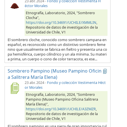
23 abr. 2024
-
Fondo y colección Vestimenta H
éctor Morales
Etnografía, Laboratorio, 2024, "Sombrero
Clocha",
https://doi.org/10.34691/UCHILE/XMMLIN
,
Repositorio de datos de investigación de la
Universidad de Chile, V1
El sombrero cloche, conocido como sombrero campana en
español, es reconocido como un distintivo sombrero feme
nino que usualmente se fabrica en fieltro y presenta una co
pa hemisférica, cuerpo cilíndrico y un ala mínima. Su materi
a prima, un cuerpo o cono de color terracota, es ese...
Sombrero Pampino (Museo Pampino Oficin
a Salitrera María Elena)
23 abr. 2024
-
Fondo y colección Vestimenta Héct
or Morales
Etnografía, Laboratorio, 2024, "Sombrero
Pampino (Museo Pampino Oficina Salitrera
María Elena)",
https://doi.org/10.34691/UCHILE/A3ZMZR
,
Repositorio de datos de investigación de la
Universidad de Chile, V1
El sombrero pampino es una pieza de gran importancia cul