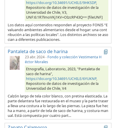
https://doi.org/10.34691/UCHILE/9HKSDP
,
Repositorio de datos de investigación de la
Universidad de Chile, V3,
UNF:6:1R7lmoVKj1KV+OIzcRP43Q== [fileUNF]
Los datos aquí contenidos responden al proyecto FONIS “E
valuando ambientes alimentarios desde el hogar: una cont
ribución a las políticas locales". Los distintos archivos se aso
cian a diferentes publicaciones.
Pantaleta de saco de harina
23 abr. 2024
-
Fondo y colección Vestimenta H
éctor Morales
Etnografía, Laboratorio, 2023, "Pantaleta de
saco de harina",
https://doi.org/10.34691/UCHILE/6YUKNP
,
Repositorio de datos de investigación de la
Universidad de Chile, V4
Calzón largo de tela color blanco, con pretina elasticada. La
parte delantera fue restaurada en el museo y la parte traser
a lleva una costura a lo largo de las piernas. La pieza fue hec
ha a mano, a partir de tela de saco de harina, y costura man
ual. Está compuesta por cuatro part...
Zapato Calamorro