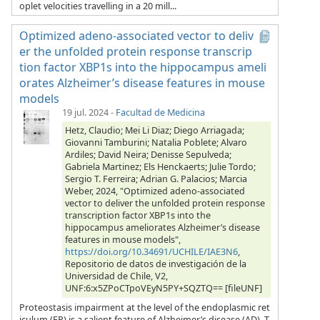
oplet velocities travelling in a 20 mill...
Optimized adeno-associated vector to deliv
er the unfolded protein response transcrip
tion factor XBP1s into the hippocampus ameli
orates Alzheimer’s disease features in mouse
models
19 jul. 2024
-
Facultad de Medicina
Hetz, Claudio; Mei Li Diaz; Diego Arriagada;
Giovanni Tamburini; Natalia Poblete; Alvaro
Ardiles; David Neira; Denisse Sepulveda;
Gabriela Martinez; Els Henckaerts; Julie Tordo;
Sergio T. Ferreira; Adrian G. Palacios; Marcia
Weber, 2024, "Optimized adeno-associated
vector to deliver the unfolded protein response
transcription factor XBP1s into the
hippocampus ameliorates Alzheimer’s disease
features in mouse models",
https://doi.org/10.34691/UCHILE/IAE3N6
,
Repositorio de datos de investigación de la
Universidad de Chile, V2,
UNF:6:x5ZPoCTpoVEyN5PY+SQZTQ== [fileUNF]
Proteostasis impairment at the level of the endoplasmic ret
iculum (ER) is a salient feature of Alzheimer’s disease (AD). T