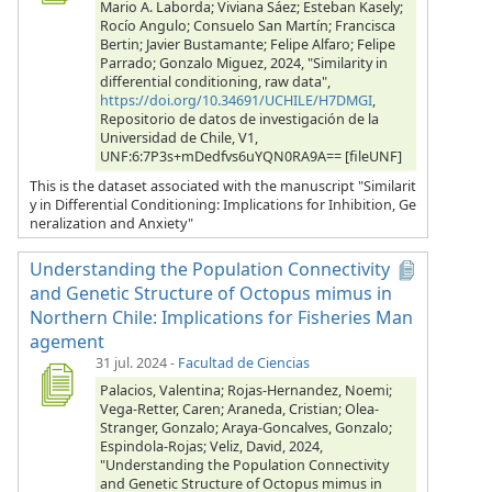
Mario A. Laborda; Viviana Sáez; Esteban Kasely;
Rocío Angulo; Consuelo San Martín; Francisca
Bertin; Javier Bustamante; Felipe Alfaro; Felipe
Parrado; Gonzalo Miguez, 2024, "Similarity in
differential conditioning, raw data",
https://doi.org/10.34691/UCHILE/H7DMGI
,
Repositorio de datos de investigación de la
Universidad de Chile, V1,
UNF:6:7P3s+mDedfvs6uYQN0RA9A== [fileUNF]
This is the dataset associated with the manuscript "Similarit
y in Differential Conditioning: Implications for Inhibition, Ge
neralization and Anxiety"
Understanding the Population Connectivity
and Genetic Structure of Octopus mimus in
Northern Chile: Implications for Fisheries Man
agement
31 jul. 2024
-
Facultad de Ciencias
Palacios, Valentina; Rojas-Hernandez, Noemi;
Vega-Retter, Caren; Araneda, Cristian; Olea-
Stranger, Gonzalo; Araya-Goncalves, Gonzalo;
Espindola-Rojas; Veliz, David, 2024,
"Understanding the Population Connectivity
and Genetic Structure of Octopus mimus in