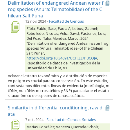
Delimitation of endangered Andean water f
rog species (Anura: Telmatobiidae) of the C
hilean Salt Puna
12 nov. 2024
-
Facultad de Ciencias
FIbla, Pablo; Saez, Paola A; Lobos, Gabriel;
Rebolledo, Nicolas; Veliz, David; Pastenes, Luis;
Del Pozo, Talia; Mendez, Marco, 2024,
"Delimitation of endangered Andean water frog
species (Anura: Telmatobiidae) of the Chilean
Salt Puna",
https://doi.org/10.34691/UCHILE/PBCOJA
,
Repositorio de datos de investigación de la
Universidad de Chile, V1
Aclarar el estatus taxonómico y la distribución de especies
en peligro es crucial para su conservación. En este estudio,
contrastamos diferentes líneas de evidencia (morfología, m
tDNA, nu-cDNA: microsatélites y SNP) para aclarar el estatu
s taxonómico de especies de ranas acuática...
Similarity in differential conditioning, raw d
ata
7 oct. 2024
-
Facultad de Ciencias Sociales
Matías González; Vanetza Quezada-Scholz;