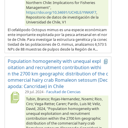
Northern Chile: Implications for Fisheries
Management",
https://doi.org/10.34691/UCHILE/YWAXF7
,
Repositorio de datos de investigación de la
Universidad de Chile, V1
El cefalópodo Octopus mimus es una especie económicam
ente importante explotada por la pesca artesanal en el nor
te de Chile. Para investigar la estructura genética y la conec
tividad de las poblaciones de O. mimus, analizamos 6,573 S
NPs de 88 muestras de pulpos desde la Región de A...
Population homogeneity with unequal expl
oitation and recruitment contribution withi
n the 2700 km geographic distribution of the c
ommercial hairy crab Romaleon setosum (Dec
apoda: Cancridae) in Chile
29 jul. 2024
-
Facultad de Ciencias
Tubin, Branco; Rojas-Hernandez, Noemi; Rico,
Ciro; Vega-Retter, Caren; Pardo, Luis M; Veliz,
David, 2024, "Population homogeneity with
unequal exploitation and recruitment
contribution within the 2700 km geographic
distribution of the commercial hairy crab