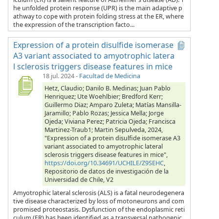
he unfolded protein response (UPR) is the main adaptive p
athway to cope with protein folding stress at the ER, where
the expression of the transcription facto...
Expression of a protein disulfide isomerase
A3 variant associated to amyotrophic latera
l sclerosis triggers disease features in mice
18 jul. 2024
-
Facultad de Medicina
Hetz, Claudio; Danilo B. Medinas; Juan Pablo
Henriquez; Ute Woehlbier; Bredford Kerr;
Guillermo Diaz; Amparo Zuleta; Matías Mansilla-
Jaramillo; Pablo Rozas; Jessica Mella; Jorge
Ojeda; Viviana Perez; Patricia Ojeda; Francisca
Martinez-Traub1; Martin Sepulveda, 2024,
"Expression of a protein disulfide isomerase A3
variant associated to amyotrophic lateral
sclerosis triggers disease features in mice",
https://doi.org/10.34691/UCHILE/Z9SEHC
,
Repositorio de datos de investigación de la
Universidad de Chile, V2
Amyotrophic lateral sclerosis (ALS) is a fatal neurodegenera
tive disease characterized by loss of motoneurons and com
promised proteostasis. Dysfunction of the endoplasmic reti
culum (ER) has been identified as a transversal pathogenic