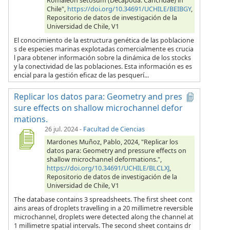
Romaleon setosum (Decapoda: Cancridae) in
Chile",
https://doi.org/10.34691/UCHILE/BEIBGY
,
Repositorio de datos de investigación de la
Universidad de Chile, V1
El conocimiento de la estructura genética de las poblacione
s de especies marinas explotadas comercialmente es crucia
l para obtener información sobre la dinámica de los stocks
y la conectividad de las poblaciones. Esta información es es
encial para la gestión eficaz de las pesquerí...
Replicar los datos para: Geometry and pres
sure effects on shallow microchannel defor
mations.
26 jul. 2024
-
Facultad de Ciencias
Mardones Muñoz, Pablo, 2024, "Replicar los
datos para: Geometry and pressure effects on
shallow microchannel deformations.",
https://doi.org/10.34691/UCHILE/BLCLXJ
,
Repositorio de datos de investigación de la
Universidad de Chile, V1
The database contains 3 spreadsheets. The first sheet cont
ains areas of droplets travelling in a 20 millimetre reversible
microchannel, droplets were detected along the channel at
1 millimetre spatial intervals. The second sheet contains dr