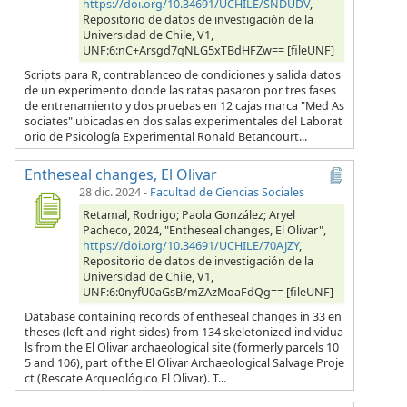
https://doi.org/10.34691/UCHILE/SNDUDV
,
Repositorio de datos de investigación de la
Universidad de Chile, V1,
UNF:6:nC+Arsgd7qNLG5xTBdHFZw== [fileUNF]
Scripts para R, contrablanceo de condiciones y salida datos
de un experimento donde las ratas pasaron por tres fases
de entrenamiento y dos pruebas en 12 cajas marca "Med As
sociates" ubicadas en dos salas experimentales del Laborat
orio de Psicología Experimental Ronald Betancourt...
Entheseal changes, El Olivar
28 dic. 2024
-
Facultad de Ciencias Sociales
Retamal, Rodrigo; Paola González; Aryel
Pacheco, 2024, "Entheseal changes, El Olivar",
https://doi.org/10.34691/UCHILE/70AJZY
,
Repositorio de datos de investigación de la
Universidad de Chile, V1,
UNF:6:0nyfU0aGsB/mZAzMoaFdQg== [fileUNF]
Database containing records of entheseal changes in 33 en
theses (left and right sides) from 134 skeletonized individua
ls from the El Olivar archaeological site (formerly parcels 10
5 and 106), part of the El Olivar Archaeological Salvage Proje
ct (Rescate Arqueológico El Olivar). T...