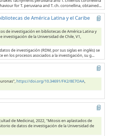
snakes Tachymenis peruviana and T. chilensis coronellina
aviour for T. peruviana and T. ch. coronellina, obtained...
ibliotecas de América Latina y el Caribe
os de investigación en bibliotecas de América Latina y
e investigación de la Universidad de Chile, V1,
 datos de investigación (RDM, por sus siglas en inglés) se
 en los procesos asociados a la investigación, su g...
euronas",
https://doi.org/10.34691/FK2/8E7OAA
,
ultad de Medicina), 2022, "Mitosis en aplastados de
itorio de datos de investigación de la Universidad de