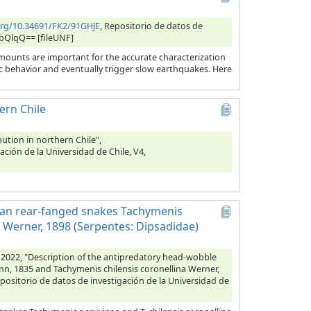
.org/10.34691/FK2/91GHJE
, Repositorio de datos de
ubQlqQ== [fileUNF]
amounts are important for the accurate characterization
ic behavior and eventually trigger slow earthquakes. Here
hern Chile
ibution in northern Chile",
ación de la Universidad de Chile, V4,
lean rear-fanged snakes Tachymenis
 Werner, 1898 (Serpentes: Dipsadidae)
x, 2022, "Description of the antipredatory head-wobble
n, 1835 and Tachymenis chilensis coronellina Werner,
epositorio de datos de investigación de la Universidad de