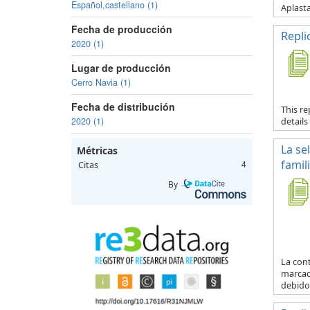
Español,castellano (1)
Aplasta
Fecha de producción
Repli
2020 (1)
Lugar de producción
Cerro Navia (1)
Fecha de distribución
This re
2020 (1)
details
La se
Métricas
famil
Citas
4
By
La con
marcad
debido 