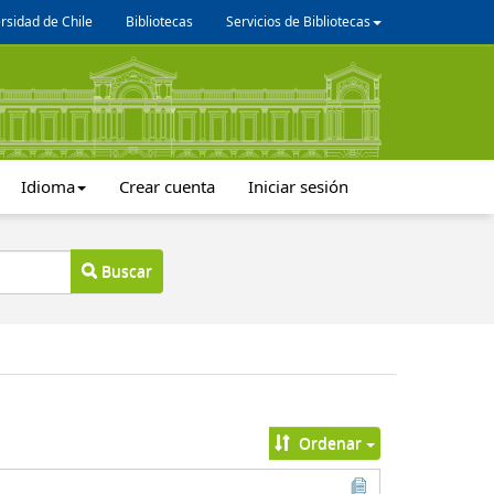
rsidad de Chile
Bibliotecas
Servicios de Bibliotecas
Idioma
Crear cuenta
Iniciar sesión
Buscar
Ordenar