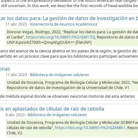
l aspects of the antipredatory behaviour of the South American rear-fanged 
still uncertain. In this work, we describe the first records of head-wobble beh
car los datos para: La gestión de datos de investigación en b
11 abr. 2023
-
Vicerrectoría de Asuntos Académicos
Donoso Vegas, Rodrigo, 2022, "Replicar los datos para: La gestión de dat
el Caribe",
https://doi.org/10.34691/FK2/QM17DJ
, Repositorio de datos d
UNF:6:pxioKZ7lXEh+QmqAEgQUEA== [fileUNF]
arco del avance de la ciencia abierta en los países de la región, la gestión de
ertido en un proceso clave para que los bibliotecarios participen activamente
onas
11 abr. 2023
-
Biblioteca de imágenes celulares
Unidad de Docencia, Programa de Biología Celular y Molecular, 2022, "N
Repositorio de datos de investigación de la Universidad de Chile, V1
 de médula espinal donde se observan neuronas motoras del asta anterior.
is en aplastados de células de raíz de cebolla
6 abr. 2023
-
Biblioteca de imágenes celulares
Unidad de Docencia, Programa de Biología Celular y Molecular (ICBM-Fac
células de raíz de cebolla",
https://doi.org/10.34691/FK2/GZAMN1
, Repos
Chile, V2