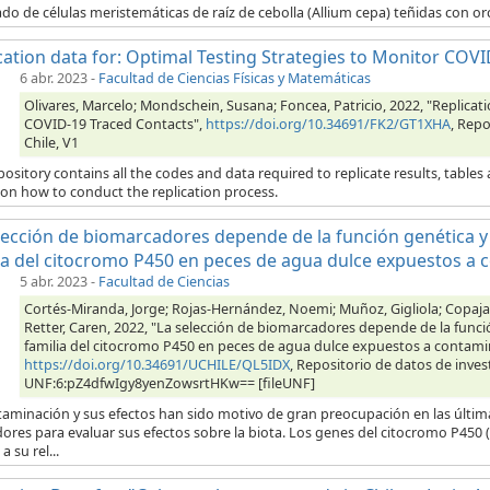
do de células meristemáticas de raíz de cebolla (Allium cepa) teñidas con orc
cation data for: Optimal Testing Strategies to Monitor COV
6 abr. 2023
-
Facultad de Ciencias Físicas y Matemáticas
Olivares, Marcelo; Mondschein, Susana; Foncea, Patricio, 2022, "Replicat
COVID-19 Traced Contacts",
https://doi.org/10.34691/FK2/GT1XHA
, Repo
Chile, V1
pository contains all the codes and data required to replicate results, table
 on how to conduct the replication process.
lección de biomarcadores depende de la función genética y 
ia del citocromo P450 en peces de agua dulce expuestos a 
5 abr. 2023
-
Facultad de Ciencias
Cortés-Miranda, Jorge; Rojas-Hernández, Noemi; Muñoz, Gigliola; Copaja, 
Retter, Caren, 2022, "La selección de biomarcadores depende de la funció
familia del citocromo P450 en peces de agua dulce expuestos a contami
https://doi.org/10.34691/UCHILE/QL5IDX
, Repositorio de datos de inves
UNF:6:pZ4dfwIgy8yenZowsrtHKw== [fileUNF]
taminación y sus efectos han sido motivo de gran preocupación en las últim
ores para evaluar sus efectos sobre la biota. Los genes del citocromo P450
a su rel...