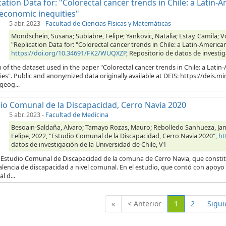
cation Data for: "Colorectal cancer trends in Chile: a Lati
economic inequities"
5 abr. 2023
-
Facultad de Ciencias Físicas y Matemáticas
Mondschein, Susana; Subiabre, Felipe; Yankovic, Natalia; Estay, Camila; V
"Replication Data for: "Colorectal cancer trends in Chile: a Latin-Ameri
https://doi.org/10.34691/FK2/WUQXZP
, Repositorio de datos de investig
 of the dataset used in the paper "Colorectal cancer trends in Chile: a La
ies". Public and anonymized data originally available at DEIS: https://deis.m
geog...
io Comunal de la Discapacidad, Cerro Navia 2020
5 abr. 2023
-
Facultad de Medicina
Besoain-Saldaña, Alvaro; Tamayo Rozas, Mauro; Rebolledo Sanhueza, Jame;
Felipe, 2022, "Estudio Comunal de la Discapacidad, Cerro Navia 2020",
ht
datos de investigación de la Universidad de Chile, V1
 Estudio Comunal de Discapacidad de la comuna de Cerro Navia, que constitu
alencia de discapacidad a nivel comunal. En el estudio, que contó con apoyo 
l d...
(Actual)
«
< Anterior
1
2
Sigui