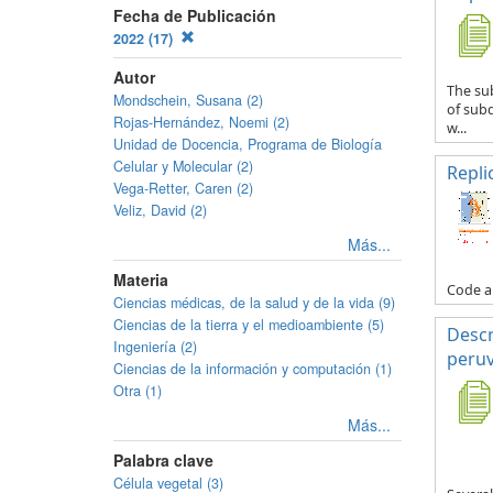
Fecha de Publicación
2022 (17)
Autor
The sub
Mondschein, Susana (2)
of subd
Rojas-Hernández, Noemi (2)
w...
Unidad de Docencia, Programa de Biología
Celular y Molecular (2)
Repli
Vega-Retter, Caren (2)
Veliz, David (2)
Más...
Materia
Code an
Ciencias médicas, de la salud y de la vida (9)
Ciencias de la tierra y el medioambiente (5)
Descr
Ingeniería (2)
peruv
Ciencias de la información y computación (1)
Otra (1)
Más...
Palabra clave
Célula vegetal (3)