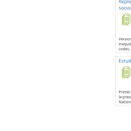
Repli
socio
Version
inequit
codes, 
Estud
Primer
la prev
Naciona