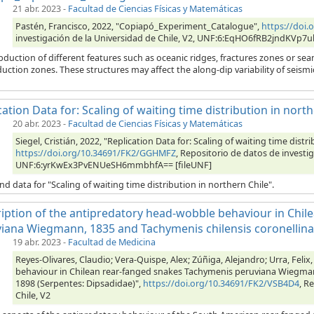
21 abr. 2023
-
Facultad de Ciencias Físicas y Matemáticas
Pastén, Francisco, 2022, "Copiapó_Experiment_Catalogue",
https://doi
investigación de la Universidad de Chile, V2, UNF:6:EqHO6fRB2jndKVp7
duction of different features such as oceanic ridges, fractures zones or se
uction zones. These structures may affect the along-dip variability of seism
cation Data for: Scaling of waiting time distribution in nort
20 abr. 2023
-
Facultad de Ciencias Físicas y Matemáticas
Siegel, Cristián, 2022, "Replication Data for: Scaling of waiting time distr
https://doi.org/10.34691/FK2/GGHMFZ
, Repositorio de datos de investig
UNF:6:yrKwEx3PvENUeSH6mmbhfA== [fileUNF]
d data for "Scaling of waiting time distribution in northern Chile".
iption of the antipredatory head-wobble behaviour in Chi
iana Wiegmann, 1835 and Tachymenis chilensis coronellina
19 abr. 2023
-
Facultad de Medicina
Reyes-Olivares, Claudio; Vera-Quispe, Alex; Zúñiga, Alejandro; Urra, Feli
behaviour in Chilean rear-fanged snakes Tachymenis peruviana Wiegman
1898 (Serpentes: Dipsadidae)",
https://doi.org/10.34691/FK2/VSB4D4
, R
Chile, V2