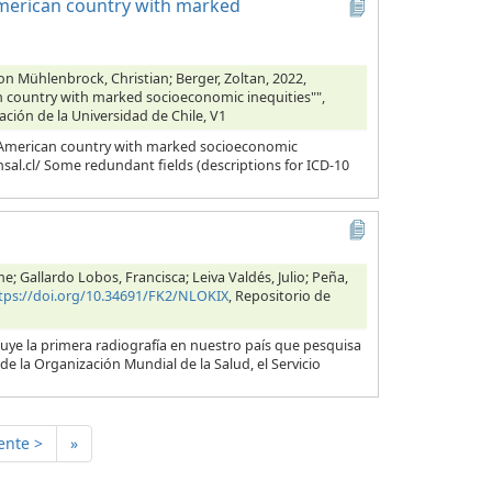
n-American country with marked
on Mühlenbrock, Christian; Berger, Zoltan, 2022,
can country with marked socioeconomic inequities"",
ación de la Universidad de Chile, V1
tin-American country with marked socioeconomic
insal.cl/ Some redundant fields (descriptions for ICD-10
 Gallardo Lobos, Francisca; Leiva Valdés, Julio; Peña,
tps://doi.org/10.34691/FK2/NLOKIX
, Repositorio de
ye la primera radiografía en nuestro país que pesquisa
de la Organización Mundial de la Salud, el Servicio
ente >
»