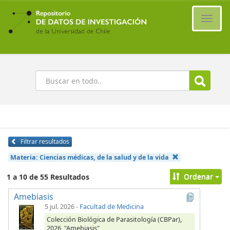
Ir
al
Cambi
contenido
naveg
principal
Buscar
Filtrar resultados
Materia:
Ciencias médicas, de la salud y de la vida
Ordenar
1 a 10 de 55 Resultados
Amebiasis
5 jul. 2026
-
Facultad de Medicina
Colección Biológica de Parasitología (CBPar),
2026, "Amebiasis",