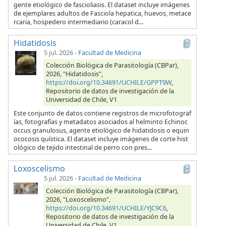
gente etiológico de fascioliasis. El dataset incluye imágenes
de ejemplares adultos de Fasciola hepatica, huevos, metace
rcaria, hospedero intermediario (caracol d...
Hidatidosis
5 jul. 2026
-
Facultad de Medicina
Colección Biológica de Parasitología (CBPar),
2026, "Hidatidosis",
https://doi.org/10.34691/UCHILE/GPPT9W
,
Repositorio de datos de investigación de la
Universidad de Chile, V1
Este conjunto de datos contiene registros de microfotograf
ías, fotografías y metadatos asociados al helminto Echinoc
occus granulosus, agente etiológico de hidatidosis o equin
ococosis quística. El dataset incluye imágenes de corte hist
ológico de tejido intestinal de perro con pres...
Loxoscelismo
5 jul. 2026
-
Facultad de Medicina
Colección Biológica de Parasitología (CBPar),
2026, "Loxoscelismo",
https://doi.org/10.34691/UCHILE/YJC9C6
,
Repositorio de datos de investigación de la
Universidad de Chile, V1