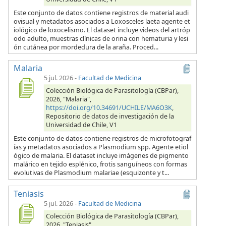
Este conjunto de datos contiene registros de material audi
ovisual y metadatos asociados a Loxosceles laeta agente et
iológico de loxocelismo. El dataset incluye videos del artróp
odo adulto, muestras clínicas de orina con hematuria y lesi
ón cutánea por mordedura de la araña. Proced...
Malaria
5 jul. 2026
-
Facultad de Medicina
Colección Biológica de Parasitología (CBPar),
2026, "Malaria",
https://doi.org/10.34691/UCHILE/MA6O3K
,
Repositorio de datos de investigación de la
Universidad de Chile, V1
Este conjunto de datos contiene registros de microfotograf
ías y metadatos asociados a Plasmodium spp. Agente etiol
ógico de malaria. El dataset incluye imágenes de pigmento
malárico en tejido esplénico, frotis sanguíneos con formas
evolutivas de Plasmodium malariae (esquizonte y t...
Teniasis
5 jul. 2026
-
Facultad de Medicina
Colección Biológica de Parasitología (CBPar),
2026, "Teniasis",