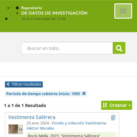
Ir
al
Cambi
contenido
naveg
principal
Buscar
Filtrar resultados
Período de tiempo cubierto Inicio:
1905
Ordenar
1 a 1 de 1 Resultado
Vestimenta Salitrera
25 ene. 2024
-
Fondo y colección Vestimenta
Héctor Morales
Rocío Mella, 2023, "Vestimenta Salitrera",