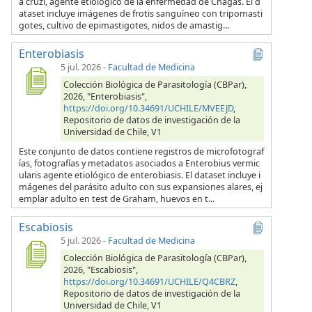
a cruzi, agente etiológico de la enfermedad de Chagas. El d
ataset incluye imágenes de frotis sanguíneo con tripomasti
gotes, cultivo de epimastigotes, nidos de amastig...
Enterobiasis
5 jul. 2026
-
Facultad de Medicina
Colección Biológica de Parasitología (CBPar),
2026, "Enterobiasis",
https://doi.org/10.34691/UCHILE/MVEEJD
,
Repositorio de datos de investigación de la
Universidad de Chile, V1
Este conjunto de datos contiene registros de microfotograf
ías, fotografías y metadatos asociados a Enterobius vermic
ularis agente etiológico de enterobiasis. El dataset incluye i
mágenes del parásito adulto con sus expansiones alares, ej
emplar adulto en test de Graham, huevos en t...
Escabiosis
5 jul. 2026
-
Facultad de Medicina
Colección Biológica de Parasitología (CBPar),
2026, "Escabiosis",
https://doi.org/10.34691/UCHILE/Q4CBRZ
,
Repositorio de datos de investigación de la
Universidad de Chile, V1