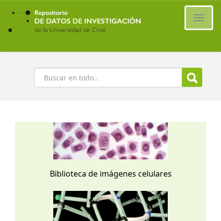
Ir
al
Cambi
contenido
naveg
principal
Buscar
Biblioteca de imágenes celulares