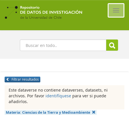
Ir
al
Cambi
contenido
naveg
principal
Buscar
Filtrar resultados
Este dataverse no contiene dataverses, datasets, ni
archivos. Por favor
identifíquese
para ver si puede
añadirlos.
Materia:
Ciencias de la Tierra y Medioambiente