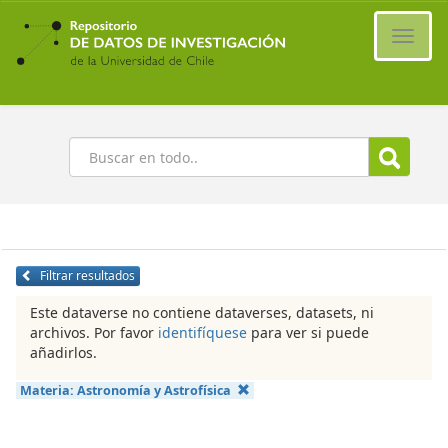
Ir
al
Cambi
contenido
naveg
principal
Buscar
Filtrar resultados
Este dataverse no contiene dataverses, datasets, ni
archivos. Por favor
identifíquese
para ver si puede
añadirlos.
Materia:
Astronomía y Astrofísica