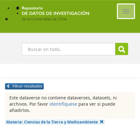
Ir
al
Cambi
contenido
naveg
principal
Buscar
Filtrar resultados
Este dataverse no contiene dataverses, datasets, ni
archivos. Por favor
identifíquese
para ver si puede
añadirlos.
Materia:
Ciencias de la Tierra y Medioambiente