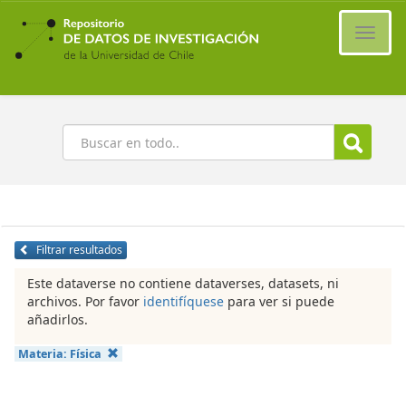
Ir
al
Cambi
contenido
naveg
principal
Buscar
Filtrar resultados
Este dataverse no contiene dataverses, datasets, ni
archivos. Por favor
identifíquese
para ver si puede
añadirlos.
Materia:
Física